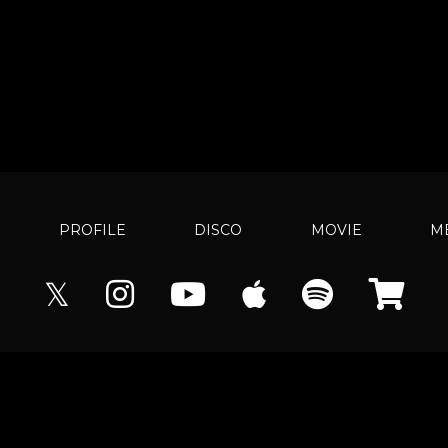
PROFILE
DISCO
MOVIE
M
𝕏
© LUV K RAFT（ラブクラフト） All rights reserved.
Powered by
areMond