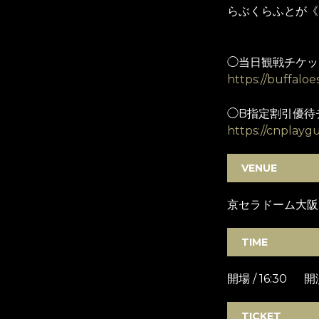
らぶくらふとが《
◯当日観戦チケッ
https://buffalo
◯B指定割引優待
https://cnplayg
VENUE
京セラドーム大阪
TIME
開場 / 16:30 開
TICKET