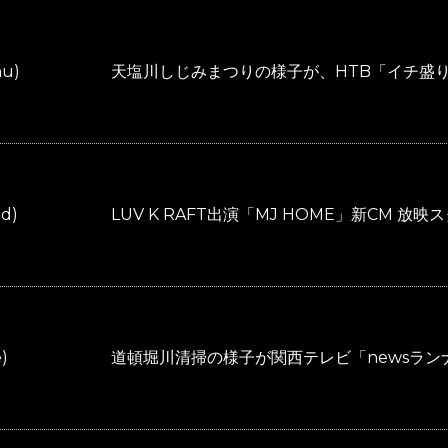
hu)
天塩川しじみまつりの様子が、HTB「イチ盛
ed)
LUV K RAFT出演「MJ HOME」新CM 放映
)
道頓堀川清掃の様子が関西テレビ「newsラ