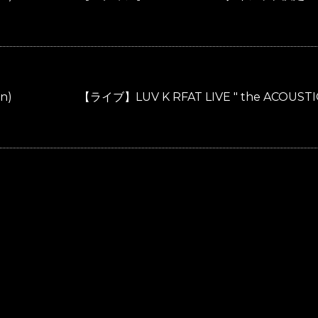
on)
【ライブ】LUV K RFAT LIVE " the AC