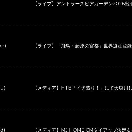
)
【ライブ】アントラーズビアガーデン2026出
on)
【ライブ】「飛鳥・藤原の宮都」世界遺産登録
hu)
【メディア】HTB「イチ盛り！」にて天塩川
ed)
【メディア】MJ HOME CMタイアップ決