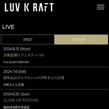
LIVE
PAST
FUTURE
2024.8.12 (Mon)
京橋盆踊りフェスティバル
FULALIKYOBASHI
2024.7.6 (Sat)
能登あおぞらマルシェin片町きらら広場
片町きらら広場
2024.6.30 (Sun)
GLOW UP FESTIVAL
服部緑地野外音楽堂