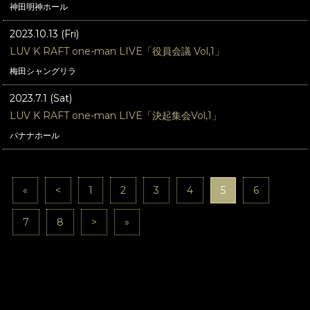
神田明神ホール
2023.10.13 (Fri)
LUV K RAFT one-man LIVE「役員会議 Vol,1」
梅田シャングリラ
2023.7.1 (Sat)
LUV K RAFT one-man LIVE「決起集会Vol,1」
バナナホール
«
<
1
2
3
4
5
6
7
8
>
»