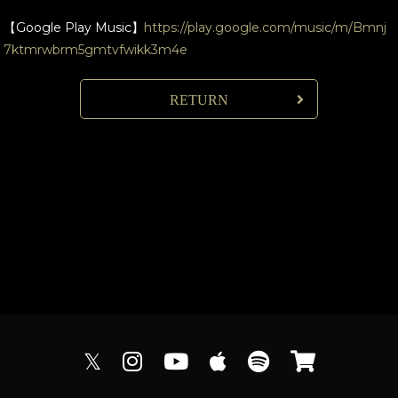
【Google Play Music】
https://play.google.com/music/m/Bmnj
7ktmrwbrm5gmtvfwikk3m4e
RETURN
𝕏