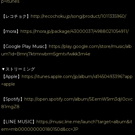
p=itunes
【レコチョク】
http://recochoku.jp/song/product/1011335960/
【mora】
https://mora.jp/package/43000037/4988021054911/
【Google Play Music】
https://play.google.com/store/music/alb
um?id=Bmnj7ktmrwbrm5gmtvfwikk3m4e
▼ストリーミング
【Apple】
https://itunes.apple.com/jp/album/id1450493396?app
=apple
【Spotify】
http://open.spotify.com/album/5EemW5rm3djI0cvc
81mgZ8
【LINE MUSIC】
https://music.line.me/launch?target=album&it
em=mb000000000180150d&cc=JP