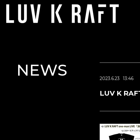
NEWS
2023.6.23
13:46
LUV K R