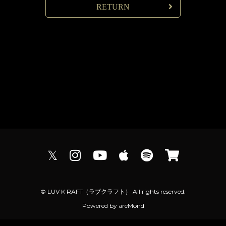
RETURN
𝕏
© LUV K RAFT（ラブクラフト） All rights reserved.
Powered by
areMond